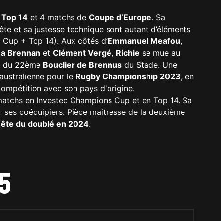
e
Top 14
et 4 matchs de
Coupe d’Europe
. Sa
uête et sa justesse technique sont autant d’éléments
 Cup + Top 14). Aux côtés d’
Emmanuel Meafou
,
a Brennan
et
Clément Vergé
,
Richie
se mue au
in du 22ème
Bouclier de Brennus
du Stade. Une
 australienne pour le
Rugby Championship 2023
, en
a compétition avec son pays d'origine.
s matchs en Investec Champions Cup et en Top 14. Sa
ur ses coéquipiers. Pièce maitresse de la deuxième
quête du doublé en 2024
.
5