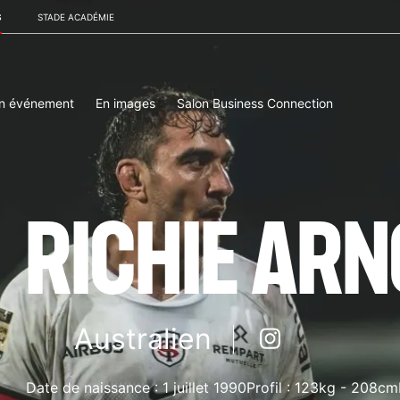
S
STADE ACADÉMIE
un événement
En images
Salon Business Connection
RICHIE AR
Australien
Date de naissance :
1 juillet 1990
Profil :
123kg
-
208cm