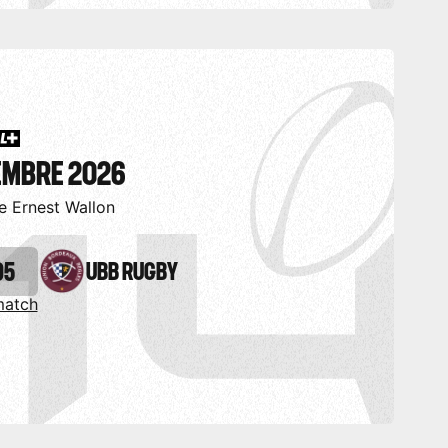
TEMBRE 2026
e Ernest Wallon
05
UBB RUGBY
match