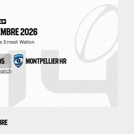
TEMBRE 2026
e Ernest Wallon
05
MONTPELLIER HR
match
BRE